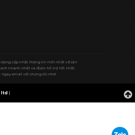
ễ dàng cập nhật thông tin mới nhất về sản
ch nhanh nhất và được hổ trợ tốt nhất.
 ngay email với chúng tôi nhé!
ltd
|