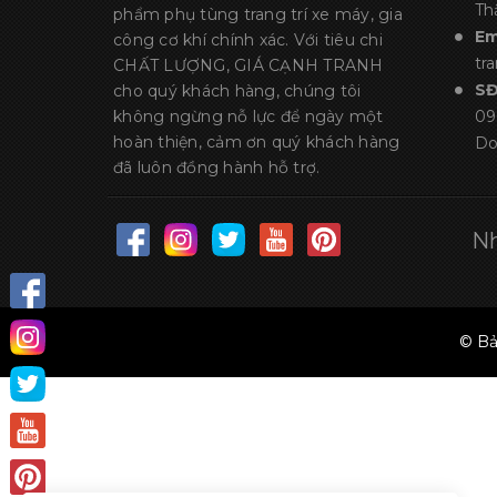
Th
phẩm phụ tùng trang trí xe máy, gia
Em
công cơ khí chính xác. Với tiêu chi
tr
CHẤT LƯỢNG, GIÁ CẠNH TRANH
S
cho quý khách hàng, chúng tôi
không ngừng nỗ lực để ngày một
09
hoàn thiện, cảm ơn quý khách hàng
Do
đã luôn đồng hành hỗ trợ.
Nh
© Bả