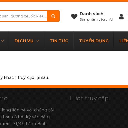
Danh sách
Sản phẩm yêu thích
DỊCH VỤ
TIN TỨC
TUYỂN DỤNG
LIÊ
 khách truy cập lại sau.
trợ
Lượt truy cập
i lòng liên hệ với chúng tôi
u bạn có bất kỳ vấn đề gì.
a chỉ
: 71/33, Lãnh Binh