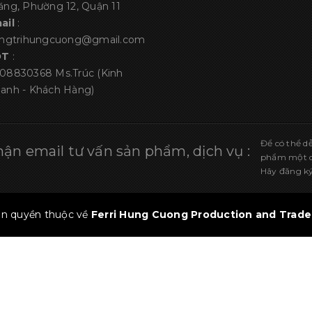
ăng, Phường 12, Quận 11
ail
:
angtrihungcuong@gmail.com
ĐT
:
08830368
Ms.Trúc (Kinh
anh - Khách Hàng)
Để có thể d
ận email tư vấn sản phẩm, dịch vụ :
phẩm một cá
Hãy đăng ký
n quyền thuộc về
Ferri Hung Cuong Production and Trade 