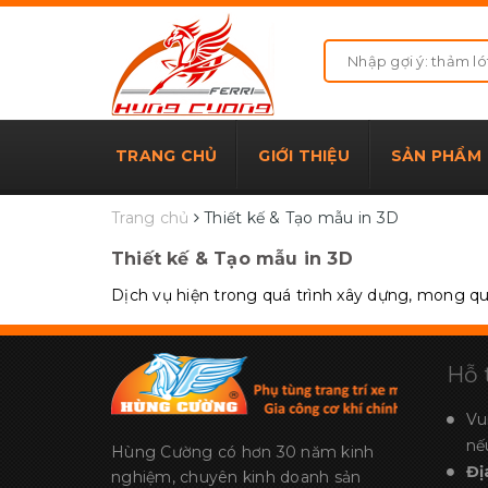
TRANG CHỦ
GIỚI THIỆU
SẢN PHẨM
Trang chủ
Thiết kế & Tạo mẫu in 3D
Thiết kế & Tạo mẫu in 3D
Dịch vụ hiện trong quá trình xây dựng, mong quý
Hỗ 
Vu
nế
Hùng Cường có hơn 30 năm kinh
Đị
nghiệm, chuyên kinh doanh sản