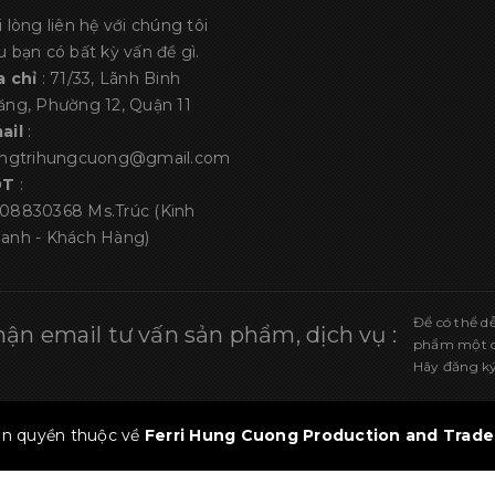
i lòng liên hệ với chúng tôi
u bạn có bất kỳ vấn đề gì.
a chỉ
: 71/33, Lãnh Binh
ăng, Phường 12, Quận 11
ail
:
angtrihungcuong@gmail.com
ĐT
:
08830368
Ms.Trúc (Kinh
anh - Khách Hàng)
Để có thể d
ận email tư vấn sản phẩm, dịch vụ :
phẩm một cá
Hãy đăng ký
n quyền thuộc về
Ferri Hung Cuong Production and Trade 