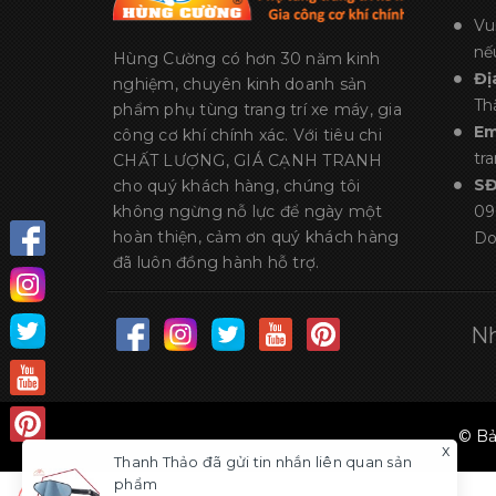
Vu
nế
Hùng Cường có hơn 30 năm kinh
Đị
nghiệm, chuyên kinh doanh sản
Th
phẩm phụ tùng trang trí xe máy, gia
Em
công cơ khí chính xác. Với tiêu chi
tr
CHẤT LƯỢNG, GIÁ CẠNH TRANH
S
cho quý khách hàng, chúng tôi
không ngừng nỗ lực để ngày một
09
hoàn thiện, cảm ơn quý khách hàng
Do
đã luôn đồng hành hỗ trợ.
Nh
© Bả
x
Thanh Thảo
đã gửi tin nhắn liên quan sản
phẩm