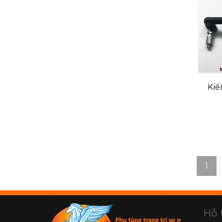
Kiế
1
Hỗ 