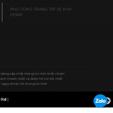
PHỤ TÙNG TRANG TRÍ XE MÁY
FERRI
ễ dàng cập nhật thông tin mới nhất về sản
ch nhanh nhất và được hổ trợ tốt nhất.
 ngay email với chúng tôi nhé!
ltd
|