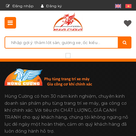
Đăng nhập
Đăng ký
Hùng Cường có hơn 30 năm kinh nghiệm, chuyên kinh
doanh sản phẩm phụ tùng trang trí xe máy, gia công cơ
khí chính xác. Với tiêu chi CHẤT LƯỢNG, GIÁ CẠNH
TRANH cho quý khách hàng, chúng tôi không ngừng nỗ
lực để ngày một hoàn thiện, cảm ơn quý khách hàng đã
luôn đồng hành hỗ trợ.