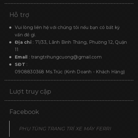
Hỗ trợ
Vui lòng liên hệ với chúng tôi nếu bạn có bất kỳ
vấn đề gì.
Địa chỉ
: 71/33, Lãnh Binh Thăng, Phường 12, Quận
11
Email
:
trangtrihungcuong@gmail.com
SĐT
:
0908830368
Ms.Trúc (Kinh Doanh - Khách Hàng)
Lượt truy cập
Facebook
PHỤ TÙNG TRANG TRÍ XE MÁY FERRI