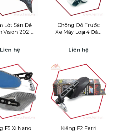
 Lót Sàn Để
Chống Đổ Trước
 Vision 2021
Xe Máy Loại 4 Đầu
ựa Carbon
Bi Tròn
Liên hệ
Liên hệ
g F5 Xi Nano
Kiếng F2 Ferri