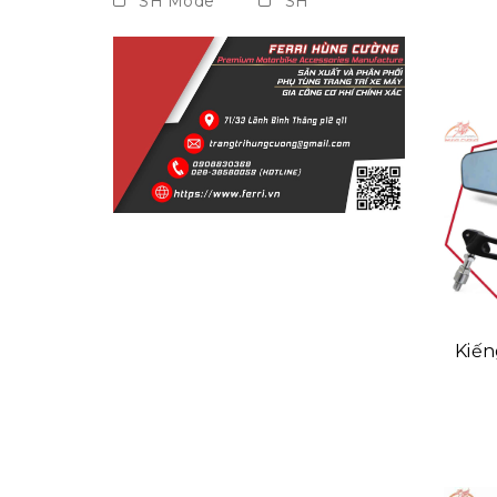
SH Mode
SH
Vision
Janus
Grande
NVX
Nouvo
Airblade
PCX
Xe số
Mọi dòng xe
Kiến