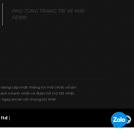
PHỤ TÙNG TRANG TRÍ XE MÁY
FERRI
ễ dàng cập nhật thông tin mới nhất về sản
ch nhanh nhất và được hổ trợ tốt nhất.
 ngay email với chúng tôi nhé!
ltd
|