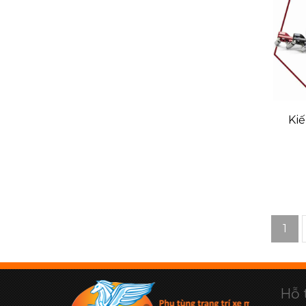
Kiế
1
Hỗ 