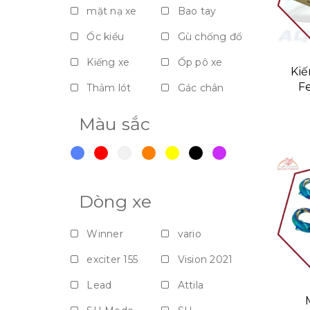
mặt nạ xe
Bao tay
Ốc kiểu
Gù chống đổ
Kiếng xe
Ốp pô xe
Kiế
Fe
Thảm lót
Gác chân
Nắp bảo vệ - Vách ngăn - Dè
Màu sắc
Móc giỏ
Dòng xe
Winner
vario
exciter 155
Vision 2021
Lead
Attila