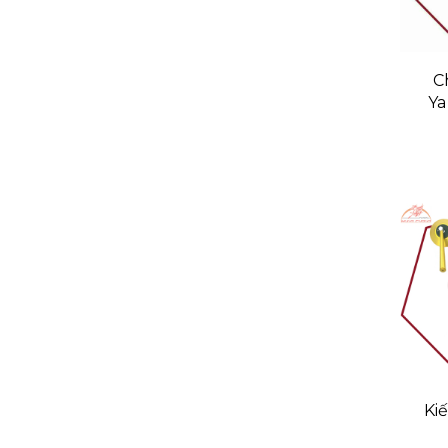
C
Y
E
Ki