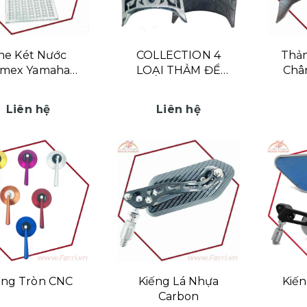
he Két Nước
COLLECTION 4
Thảm
amex Yamaha
LOẠI THẢM ĐỂ
Chân
xciter 155cc
CHÂN VISION 2021
Nh
Liên hệ
Liên hệ
ếng Tròn CNC
Kiếng Lá Nhựa
Kiến
Carbon