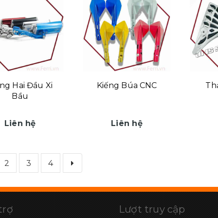
ng Hai Đầu Xi
Kiếng Búa CNC
Th
Bầu
Liên hệ
Liên hệ
2
3
4
trợ
Lượt truy cập