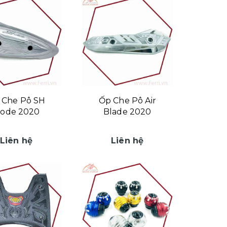
 Che Pô SH
Ốp Che Pô Air
ode 2020
Blade 2020
Liên hệ
Liên hệ