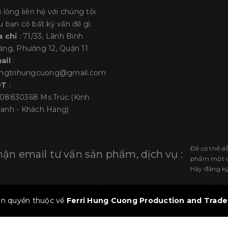
i lòng liên hệ với chúng tôi
u bạn có bất kỳ vấn đề gì.
a chỉ
: 71/33, Lãnh Binh
ăng, Phường 12, Quận 11
ail
:
angtrihungcuong@gmail.com
ĐT
:
08830368
Ms.Trúc (Kinh
anh - Khách Hàng)
Để có thể d
ận email tư vấn sản phẩm, dịch vụ :
phẩm một cá
Hãy đăng ký
n quyền thuộc về
Ferri Hung Cuong Production and Trade 