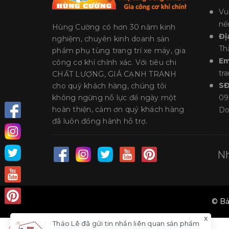
Vu
nế
Hùng Cường có hơn 30 năm kinh
Đị
nghiệm, chuyên kinh doanh sản
Th
phẩm phụ tùng trang trí xe máy, gia
Em
công cơ khí chính xác. Với tiêu chi
tr
CHẤT LƯỢNG, GIÁ CẠNH TRANH
S
cho quý khách hàng, chúng tôi
không ngừng nỗ lực để ngày một
09
hoàn thiện, cảm ơn quý khách hàng
Do
đã luôn đồng hành hỗ trợ.
Nh
© Bả
x
Thảo Lê
đã gửi tin nhắn liên quan sản phẩm