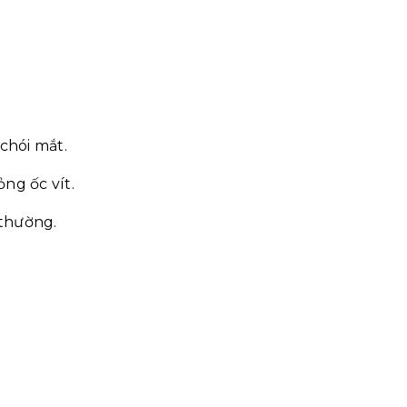
chói mắt.
ng ốc vít.
 thường.