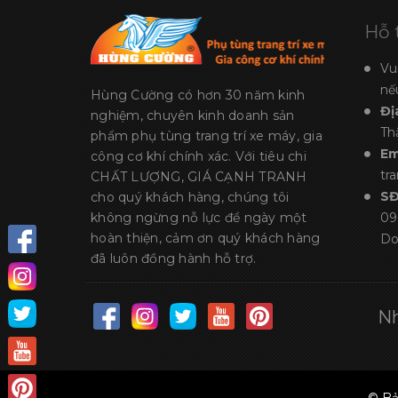
Hỗ 
Vu
nế
Hùng Cường có hơn 30 năm kinh
Đị
nghiệm, chuyên kinh doanh sản
Th
phẩm phụ tùng trang trí xe máy, gia
Em
công cơ khí chính xác. Với tiêu chi
tr
CHẤT LƯỢNG, GIÁ CẠNH TRANH
S
cho quý khách hàng, chúng tôi
không ngừng nỗ lực để ngày một
09
hoàn thiện, cảm ơn quý khách hàng
Do
đã luôn đồng hành hỗ trợ.
Nh