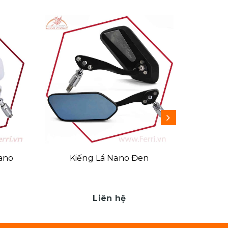
ano
Kiếng Lá Nano Đen
Kiến
Liên hệ