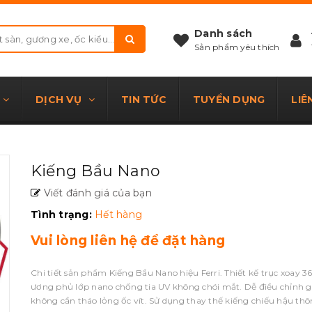
Danh sách
Sản phẩm yêu thích
DỊCH VỤ
TIN TỨC
TUYỂN DỤNG
LIÊ
Kiếng Bầu Nano
Viết đánh giá của bạn
Tình trạng:
Hết hàng
Vui lòng liên hệ để đặt hàng
Chi tiết sản phẩm Kiếng Bầu Nano hiệu Ferri. Thiết kế trục xoay 3
ương phủ lớp nano chống tia UV không chói mắt. Dễ điều chỉnh g
không cần tháo lỏng ốc vít. Sử dụng thay thế kiếng chiếu hậu th