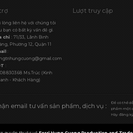
trợ
Lượt truy cập
i lòng liên hệ với chúng tôi
u bạn có bất kỳ vấn đề gì.
a chỉ
: 71/33, Lãnh Binh
ăng, Phường 12, Quận 11
ail
:
angtrihungcuong@gmail.com
ĐT
:
08830368
Ms.Trúc (Kinh
anh - Khách Hàng)
Để có thể d
ận email tư vấn sản phẩm, dịch vụ :
phẩm một cá
Hãy đăng ký