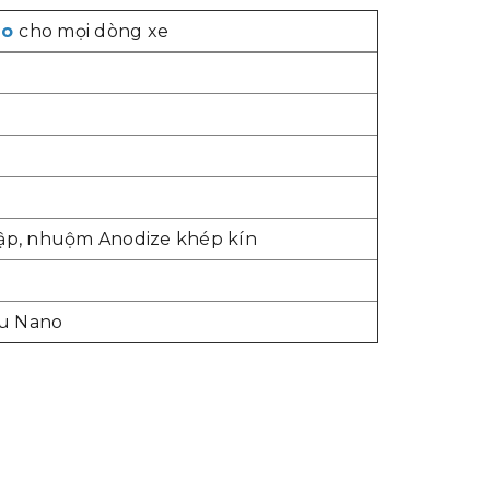
no
cho mọi dòng xe
dập, nhuộm Anodize khép kín
ầu Nano