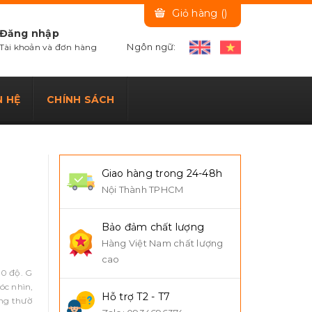
Giỏ hàng (
)
Đăng nhập
Ngôn ngữ:
Tài khoản và đơn hàng
N HỆ
CHÍNH SÁCH
Giao hàng trong 24-48h
Nội Thành TPHCM
Bảo đảm chất lượng
Hàng Việt Nam chất lượng
cao
60 độ. G
óc nhìn,
Hỗ trợ T2 - T7
ông thườ