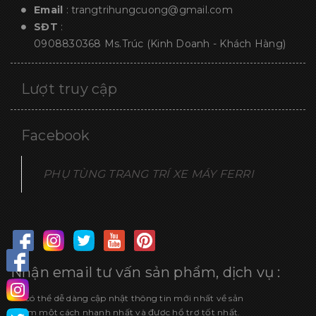
Email
:
trangtrihungcuong@gmail.com
SĐT
:
0908830368
Ms.Trúc (Kinh Doanh - Khách Hàng)
Lượt truy cập
Facebook
PHỤ TÙNG TRANG TRÍ XE MÁY FERRI
Nhận email tư vấn sản phẩm, dịch vụ :
Để có thể dễ dàng cập nhật thông tin mới nhất về sản
phẩm một cách nhanh nhất và được hổ trợ tốt nhất.