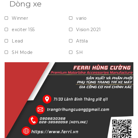
Dòng xe
Winner
vario
exciter 155
Vision 2021
Lead
Attila
SH Mode
SH
Vision
Janus
Grande
NVX
Nouvo
Airblade
PCX
Xe số
Mọi dòng xe