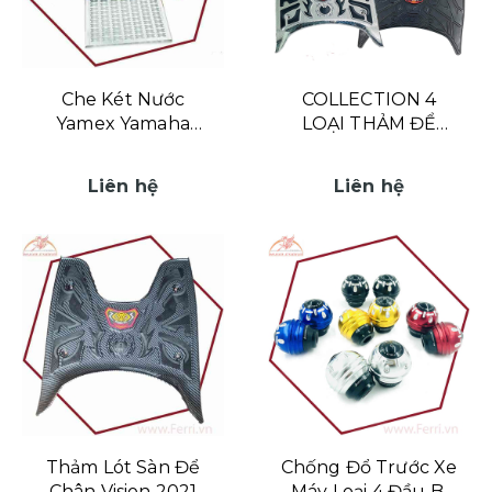
Che Két Nước
COLLECTION 4
Yamex Yamaha
LOẠI THẢM ĐỂ
Exciter 155cc
CHÂN VISION 2021
Liên hệ
Liên hệ
Thảm Lót Sàn Để
Chống Đổ Trước Xe
Chân Vision 2021
Máy Loại 4 Đầu Bi