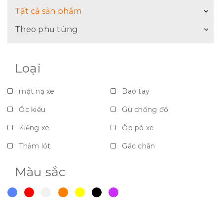
Tất cả sản phẩm
Theo phụ tùng
Loại
mặt nạ xe
Bao tay
Ốc kiểu
Gù chống đổ
Kiếng xe
Ốp pô xe
Thảm lót
Gác chân
Nắp bảo vệ - Vách ngăn - Dè
Màu sắc
Móc giỏ