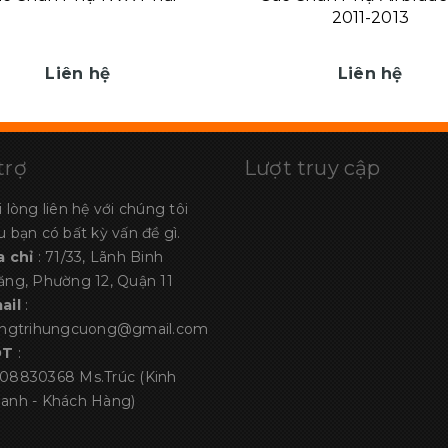
2011-2013
Liên hệ
Liên hệ
trợ
Lượt truy cập
i lòng liên hệ với chúng tôi
u bạn có bất kỳ vấn đề gì.
a chỉ
: 71/33, Lãnh Binh
ăng, Phường 12, Quận 11
ail
:
angtrihungcuong@gmail.com
ĐT
:
08830368
Ms.Trúc (Kinh
anh - Khách Hàng)