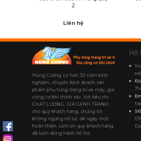
2
Liên hệ
Hỗ 
Vu
nế
Hùng Cường có hơn 30 năm kinh
Đị
nghiệm, chuyên kinh doanh sản
Th
phẩm phụ tùng trang trí xe máy, gia
Em
công cơ khí chính xác. Với tiêu chi
tr
CHẤT LƯỢNG, GIÁ CẠNH TRANH
S
cho quý khách hàng, chúng tôi
không ngừng nỗ lực để ngày một
09
hoàn thiện, cảm ơn quý khách hàng
Do
đã luôn đồng hành hỗ trợ.