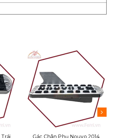
Trái
Gác Chân Phụ Nouvo 2014
Gác C