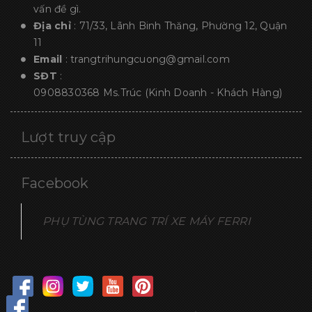
vấn đề gì.
Địa chỉ
: 71/33, Lãnh Binh Thăng, Phường 12, Quận
11
Email
:
trangtrihungcuong@gmail.com
SĐT
:
0908830368
Ms.Trúc (Kinh Doanh - Khách Hàng)
Lượt truy cập
Facebook
PHỤ TÙNG TRANG TRÍ XE MÁY FERRI