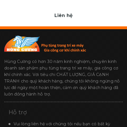
Liên hệ
Hùng Cường có hơn 30 năm kinh nghiệm, chuyên kinh
doanh sản phẩm phụ tùng trang trí xe máy, gia công cơ
khí chính xác. Với tiêu chi CHẤT LƯỢNG, GIÁ CẠNH
TRANH cho quý khách hàng, chúng tôi không ngừng nỗ
lực để ngày một hoàn thiện, cảm ơn quý khách hàng đã
luôn đồng hành hỗ trợ.
Hỗ trợ
Vui lòng liên hệ với chúng tôi nếu bạn có bất kỳ