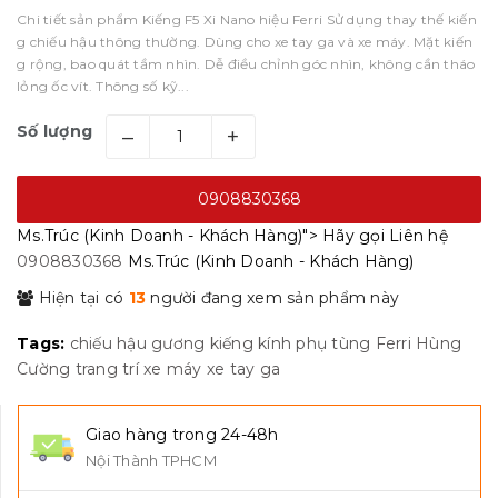
Chi tiết sản phẩm Kiếng F5 Xi Nano hiệu Ferri Sử dụng thay thế kiến
g chiếu hậu thông thường. Dùng cho xe tay ga và xe máy. Mặt kiến
g rộng, bao quát tầm nhìn. Dễ điều chỉnh góc nhìn, không cần tháo
lỏng ốc vít. Thông số kỹ...
Số lượng
–
+
0908830368
Ms.Trúc (Kinh Doanh - Khách Hàng)">
Hãy gọi
Liên hệ
0908830368
Ms.Trúc (Kinh Doanh - Khách Hàng)
Hiện tại có
13
người đang xem sản phẩm này
Tags:
chiếu hậu
gương
kiếng
kính
phụ tùng Ferri Hùng
Cường
trang trí
xe máy
xe tay ga
Giao hàng trong 24-48h
Nội Thành TPHCM