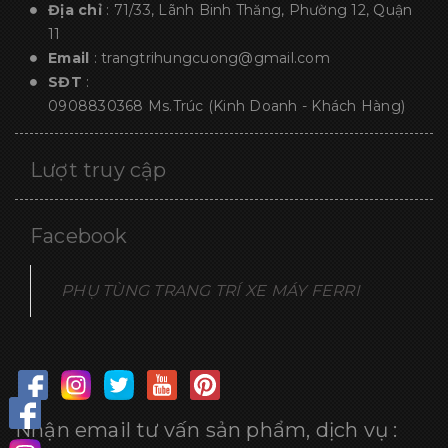
Địa chỉ
: 71/33, Lãnh Binh Thăng, Phường 12, Quận
11
Email
:
trangtrihungcuong@gmail.com
SĐT
:
0908830368
Ms.Trúc (Kinh Doanh - Khách Hàng)
Lượt truy cập
Facebook
PHỤ TÙNG TRANG TRÍ XE MÁY FERRI
Nhận email tư vấn sản phẩm, dịch vụ :