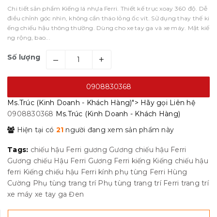
Chi tiết sản phẩm Kiếng lá nhựa Ferri. Thiết kế trục xoay 360 độ. Dễ
điều chỉnh góc nhìn, không cần tháo lỏng ốc vít. Sử dụng thay thế ki
ếng chiếu hậu thông thường. Dùng cho xe tay ga và xe máy. Mặt kiế
ng rộng, bao...
Số lượng
–
+
0908830368
Ms.Trúc (Kinh Doanh - Khách Hàng)">
Hãy gọi
Liên hệ
0908830368
Ms.Trúc (Kinh Doanh - Khách Hàng)
Hiện tại có
21
người đang xem sản phẩm này
Tags:
chiếu hậu
Ferri
gương
Gương chiếu hậu Ferri
Gương chiếu Hậu Ferri
Gương Ferri
kiếng
Kiếng chiếu hậu
ferri
Kiếng chiếu hậu Ferri
kính
phụ tùng Ferri Hùng
Cường
Phụ tùng trang trí
Phụ tùng trang trí Ferri
trang trí
xe máy
xe tay ga
Đen