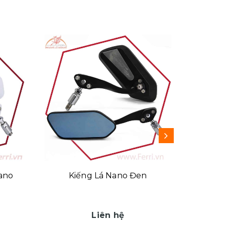
ano
Kiếng Lá Nano Đen
Kiến
Liên hệ