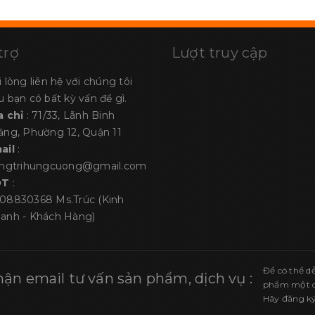
trợ
Lượt truy cập
i lòng liên hệ với chúng tôi
u bạn có bất kỳ vấn đề gì.
a chỉ
: 71/33, Lãnh Binh
ăng, Phường 12, Quận 11
ail
:
angtrihungcuong@gmail.com
ĐT
:
08830368
Ms.Trúc (Kinh
anh - Khách Hàng)
Để có thể d
ận email tư vấn sản phẩm, dịch vụ :
phẩm một cá
Hãy đăng ký