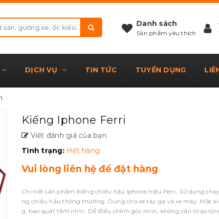
Danh sách
Sản phẩm yêu thích
DỊCH VỤ
TIN TỨC
TUYỂN DỤNG
LIÊ
i
Kiếng Iphone Ferri
Viết đánh giá của bạn
Tình trạng:
Hết hàng
Vui lòng liên hệ để đặt hàng
Chi tiết sản phẩm Kiếng chiếu hậu Iphone hiệu Ferri. Sử dụng thay
ng chiếu hậu thông thường. Dùng cho xe tay ga và xe máy. Mặt k
g, bao quát tầm nhìn. Dễ điều chỉnh góc nhìn, không cần tháo lỏng