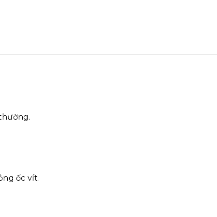
 thường.
ng ốc vít.