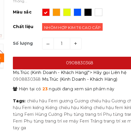
Thông...
Màu sắc
Chất liệu
NHÔM HỢP KIM T6 CAO CẤP
–
+
Số lượng
0908830368
Ms.Trúc (Kinh Doanh - Khách Hàng)">
Hãy gọi
Liên hệ
0908830368
Ms.Trúc (Kinh Doanh - Khách Hàng)
Hiện tại có
23
người đang xem sản phẩm này
Tags:
chiếu hậu
Ferri
gương
Gương chiếu hậu
Gương ch
hậu Ferri
kiếng
Kiếng chiếu hậu
Kiếng chiếu hậu ferri
kín
tùng Ferri Hùng Cường
Phụ tùng trang trí
Phụ tùng tran
Ferri
Phụ tùng trang trí xe máy Ferri
Trắng
trang trí
xe 
tay ga