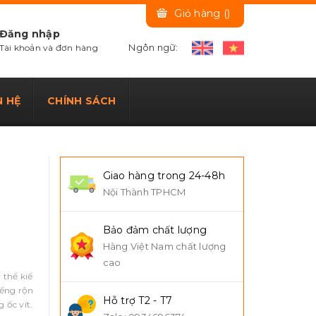
Giỏ hàng (
)
Đăng nhập
Ngôn ngữ:
Tài khoản và đơn hàng
N HỆ
CHÍNH SÁCH
Giao hàng trong 24-48h
Nội Thành TPHCM
Bảo đảm chất lượng
Hàng Việt Nam chất lượng
cao
 thế kiế
iếng rộn
Hỗ trợ T2 - T7
 ốc vít.