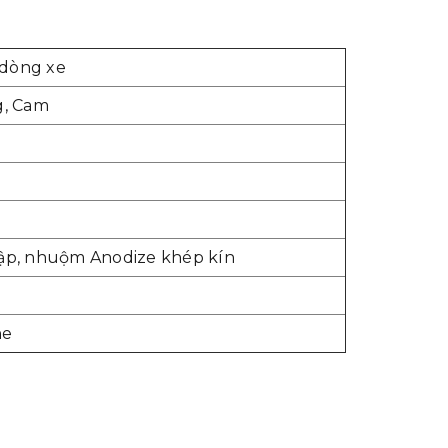
 dòng xe
g, Cam
dập, nhuộm Anodize khép kín
ne