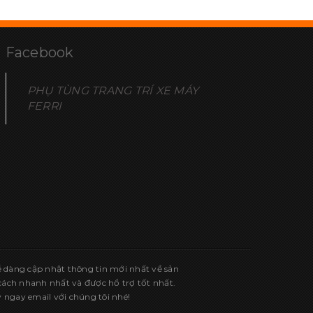
Facebook
PHỤ TÙNG TRANG TRÍ XE MÁY
FERRI
ễ dàng cập nhật thông tin mới nhất về sản
ch nhanh nhất và được hổ trợ tốt nhất.
 ngay email với chúng tôi nhé!