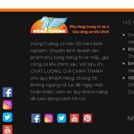
Hỗ 
Vu
nế
Hùng Cường có hơn 30 năm kinh
Đị
nghiệm, chuyên kinh doanh sản
Th
phẩm phụ tùng trang trí xe máy, gia
Em
công cơ khí chính xác. Với tiêu chi
tr
CHẤT LƯỢNG, GIÁ CẠNH TRANH
S
cho quý khách hàng, chúng tôi
không ngừng nỗ lực để ngày một
09
hoàn thiện, cảm ơn quý khách hàng
Do
đã luôn đồng hành hỗ trợ.
Nh