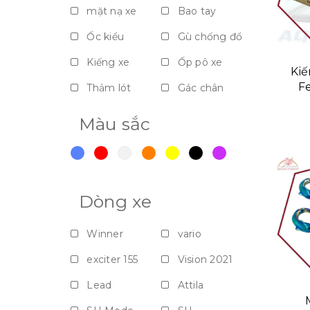
mặt nạ xe
Bao tay
Ốc kiểu
Gù chống đổ
Kiếng xe
Ốp pô xe
Kiế
Fe
Thảm lót
Gác chân
Nắp bảo vệ - Vách ngăn - Dè
Màu sắc
Móc giỏ
Dòng xe
Winner
vario
exciter 155
Vision 2021
Lead
Attila