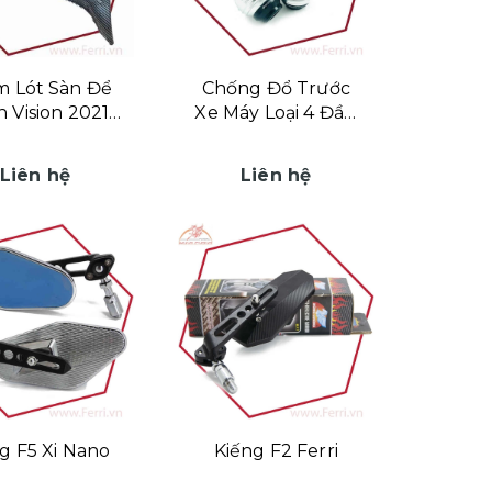
 Lót Sàn Để
Chống Đổ Trước
 Vision 2021
Xe Máy Loại 4 Đầu
ựa Carbon
Bi Tròn
Liên hệ
Liên hệ
g F5 Xi Nano
Kiếng F2 Ferri