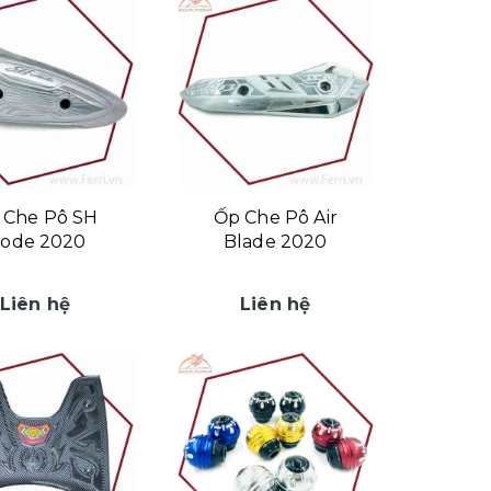
 Che Pô SH
Ốp Che Pô Air
ode 2020
Blade 2020
Liên hệ
Liên hệ