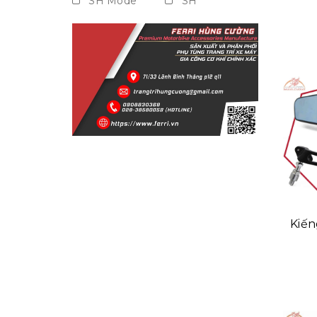
SH Mode
SH
Vision
Janus
Grande
NVX
Nouvo
Airblade
PCX
Xe số
Mọi dòng xe
Kiến