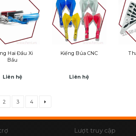
ng Hai Đầu Xi
Kiếng Búa CNC
Th
Bầu
Liên hệ
Liên hệ
2
3
4
trợ
Lượt truy cập