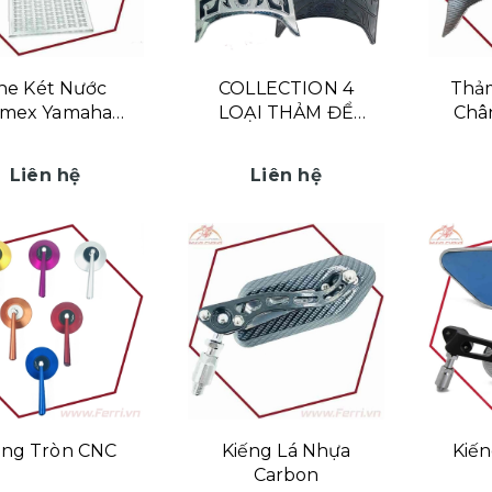
he Két Nước
COLLECTION 4
Thảm
amex Yamaha
LOẠI THẢM ĐỂ
Chân
xciter 155cc
CHÂN VISION 2021
Nh
Liên hệ
Liên hệ
ếng Tròn CNC
Kiếng Lá Nhựa
Kiến
Carbon