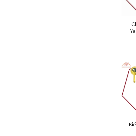
C
Y
E
Ki