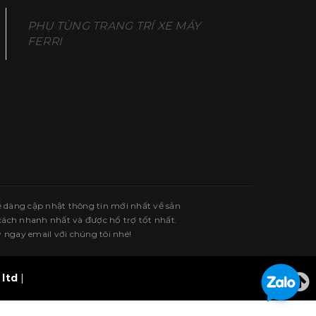
PHỤ TÙNG TRANG TRÍ XE MÁY
FERRI
ễ dàng cập nhật thông tin mới nhất về sản
ch nhanh nhất và được hổ trợ tốt nhất.
 ngay email với chúng tôi nhé!
ltd
|