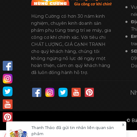
Vu
nế
Hùng Cường có hơn 30 năm kinh
Đị
nghiệm, chuyên kinh doanh sản
Th
phẩm phụ tùng trang trí xe máy, gia
Em
công cơ khí chính xác. Với tiêu chi
tr
CHẤT LƯỢNG, GIÁ CẠNH TRANH
S
cho quý khách hàng, chúng tôi
không ngừng nỗ lực để ngày một
09
hoàn thiện, cảm ơn quý khách hàng
Do
đã luôn đồng hành hỗ trợ.
Nh
© Bả
x
Thanh Thảo
đã gửi tin nhắn liên quan sản
phẩm