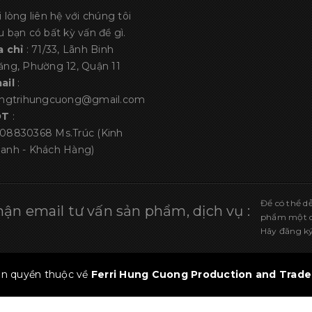
i lòng liên hệ với chúng tôi
u bạn có bất kỳ vấn đề gì.
a chỉ
: 71/33, Lãnh Binh
ăng, Phường 12, Quận 11
ail
:
angtrihungcuong@gmail.com
ĐT
:
08830368
Ms.Trúc (Kinh
anh - Khách Hàng)
Để có thể d
ận email tư vấn sản phẩm, dịch vụ :
phẩm một cá
Hãy đăng ký
n quyền thuộc về
Ferri Hung Cuong Production and Trade 