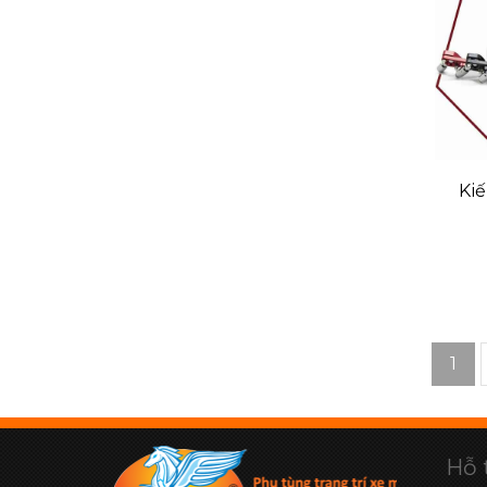
Kiế
1
Hỗ 