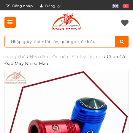
Đăng nhập
Đăng ký
Trang chủ
Heo dầu - Ốc kiểu - Gù tay lái Ferri
Chụp Cốt
Đạp Máy Nhiều Màu