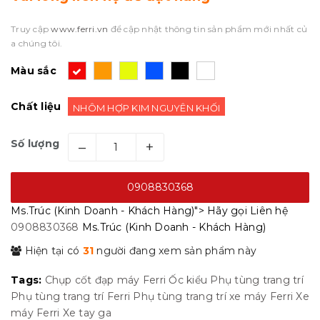
Truy cập
www.ferri.vn
để cập nhật thông tin sản phẩm mới nhất củ
a chúng tôi.
Màu sắc
Chất liệu
NHÔM HỢP KIM NGUYÊN KHỐI
Số lượng
–
+
0908830368
Ms.Trúc (Kinh Doanh - Khách Hàng)">
Hãy gọi
Liên hệ
0908830368
Ms.Trúc (Kinh Doanh - Khách Hàng)
Hiện tại có
31
người đang xem sản phẩm này
Tags:
Chụp cốt đạp máy
Ferri
Ốc kiểu
Phụ tùng trang trí
Phụ tùng trang trí Ferri
Phụ tùng trang trí xe máy Ferri
Xe
máy Ferri
Xe tay ga