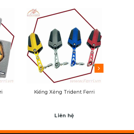
i
Kiếng Xẻng Trident Ferri
Ốc Kiế
Liên hệ