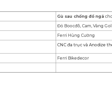
Gù sau chống đổ ngã
cho
Đỏ Boocđô, Cam, Vàng Gold
Ferri Hùng Cường
CNC đa trục và Anodize th
Ferri Bikedecor