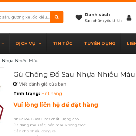
Danh sách
Sản phẩm yêu thích
DỊCH VỤ
TIN TỨC
TUYỂN DỤNG
LIÊ
 Nhựa Nhiều Màu
Gù Chống Đổ Sau Nhựa Nhiều Màu
Viết đánh giá của bạn
Tình trạng:
Hết hàng
Vui lòng liên hệ để đặt hàng
Nhựa PA Glass Fiber chất lượng cao
Đa dạng màu sắc, bền màu không tróc
Gắn cho nhiều dòng xe