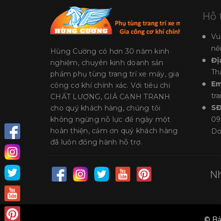
Hỗ 
Vu
nế
Hùng Cường có hơn 30 năm kinh
Đị
nghiệm, chuyên kinh doanh sản
Th
phẩm phụ tùng trang trí xe máy, gia
Em
công cơ khí chính xác. Với tiêu chi
tr
CHẤT LƯỢNG, GIÁ CẠNH TRANH
S
cho quý khách hàng, chúng tôi
không ngừng nỗ lực để ngày một
09
hoàn thiện, cảm ơn quý khách hàng
Do
đã luôn đồng hành hỗ trợ.
Nh
© Bả