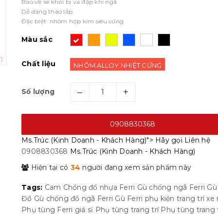
Bảo vệ xe khỏi bị va đập khi ngã
Dễ dàng tháo lắp
Đặc biệt: nhôm hợp kim siêu cứng
Màu sắc
Chất liệu
NHÔM ALLOY NHIỆT CỨNG
–
+
Số lượng
0908830368
Ms.Trúc (Kinh Doanh - Khách Hàng)">
Hãy gọi
Liên hệ
0908830368
Ms.Trúc (Kinh Doanh - Khách Hàng)
Hiện tại có
34
người đang xem sản phẩm này
Tags:
Cam
Chồng đổ nhựa
Ferri
Gù chống ngã Ferri
Gù
Đổ
Gù chống đổ ngã Ferri
Gù Ferri
phụ kiện trang trí x
Phụ tùng Ferri giá sỉ
Phụ tùng trang trí
Phụ tùng trang t