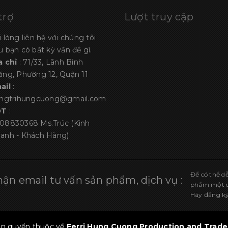
trợ
Lượt truy cập
i lòng liên hệ với chúng tôi
u bạn có bất kỳ vấn đề gì.
a chỉ
: 71/33, Lãnh Binh
ăng, Phường 12, Quận 11
ail
:
angtrihungcuong@gmail.com
ĐT
:
08830368
Ms.Trúc (Kinh
anh - Khách Hàng)
Để có thể d
ận email tư vấn sản phẩm, dịch vụ :
phẩm một cá
Hãy đăng ký
n quyền thuộc về
Ferri Hung Cuong Production and Trade 