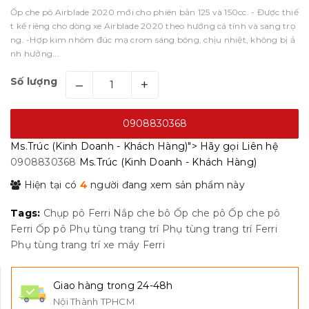
Ốp che pô Airblade 2020 mới cho phiên bản 125 và 150cc. - Được thiế
t kế riêng cho dòng xe Airblade 2020 theo hướng cá tính và sang trọ
ng. -Hợp kim nhôm đúc mạ crom sáng bóng, chịu nhiệt, không bị ả
nh hưởng...
Số lượng
–
+
0908830368
Ms.Trúc (Kinh Doanh - Khách Hàng)">
Hãy gọi
Liên hệ
0908830368
Ms.Trúc (Kinh Doanh - Khách Hàng)
Hiện tại có
4
người đang xem sản phẩm này
Tags:
Chụp pô
Ferri
Nắp che bô
Ốp che pô
Ốp che pô
Ferri
Ốp pô
Phụ tùng trang trí
Phụ tùng trang trí Ferri
Phụ tùng trang trí xe máy Ferri
Giao hàng trong 24-48h
Nội Thành TPHCM