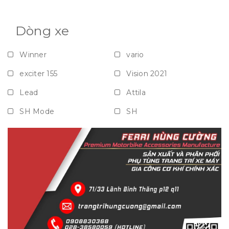
Dòng xe
Winner
vario
exciter 155
Vision 2021
Lead
Attila
SH Mode
SH
Vision
Janus
Grande
NVX
Nouvo
Airblade
PCX
Xe số
Mọi dòng xe