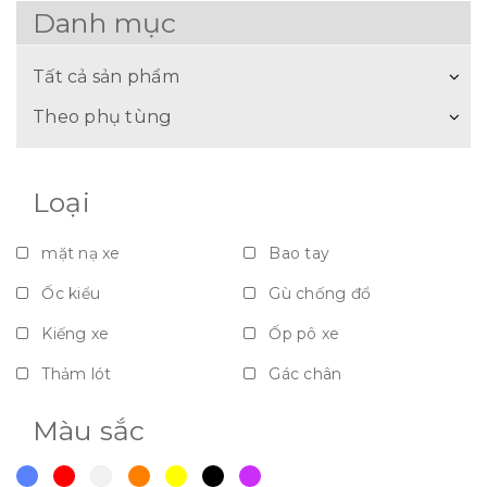
Danh mục
Tất cả sản phẩm
Theo phụ tùng
Loại
mặt nạ xe
Bao tay
Ốc kiểu
Gù chống đổ
Kiếng xe
Ốp pô xe
Thảm lót
Gác chân
Nắp bảo vệ - Vách ngăn - Dè
Màu sắc
Móc giỏ