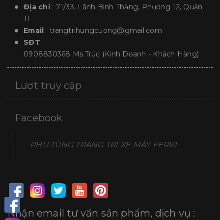
Địa chỉ
: 71/33, Lãnh Binh Thăng, Phường 12, Quận
11
Email
:
trangtrihungcuong@gmail.com
SĐT
:
0908830368
Ms.Trúc (Kinh Doanh - Khách Hàng)
Lượt truy cập
Facebook
PHỤ TÙNG TRANG TRÍ XE MÁY FERRI
Nhận email tư vấn sản phẩm, dịch vụ :