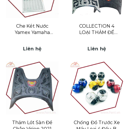
Che Két Nước
COLLECTION 4
Yamex Yamaha
LOẠI THẢM ĐỂ
Exciter 155cc
CHÂN VISION 2021
Liên hệ
Liên hệ
Thảm Lót Sàn Để
Chống Đổ Trước Xe
Chân Vision 2021
Máy Loại 4 Đầu Bi