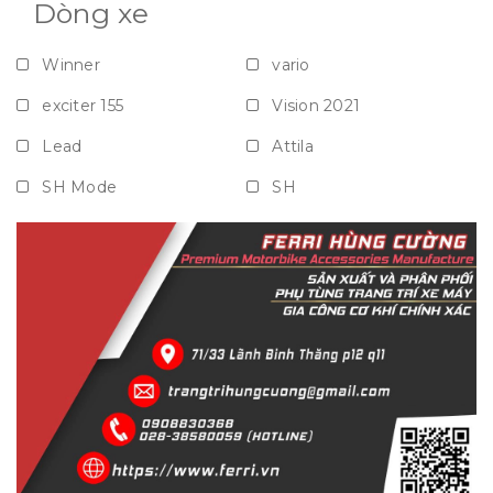
Dòng xe
Winner
vario
exciter 155
Vision 2021
Lead
Attila
SH Mode
SH
Vision
Janus
Grande
NVX
Nouvo
Airblade
PCX
Xe số
Mọi dòng xe