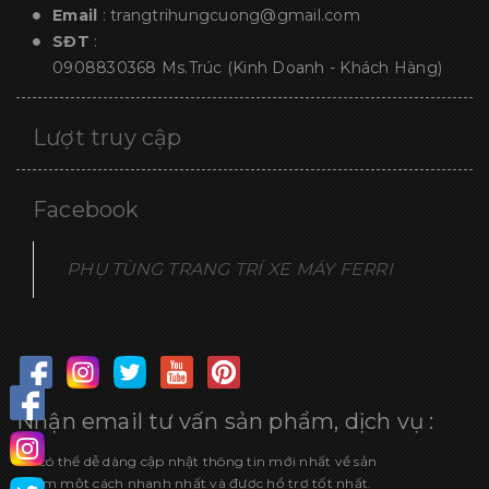
Email
:
trangtrihungcuong@gmail.com
SĐT
:
0908830368
Ms.Trúc (Kinh Doanh - Khách Hàng)
Lượt truy cập
Facebook
PHỤ TÙNG TRANG TRÍ XE MÁY FERRI
Nhận email tư vấn sản phẩm, dịch vụ :
Để có thể dễ dàng cập nhật thông tin mới nhất về sản
phẩm một cách nhanh nhất và được hổ trợ tốt nhất.