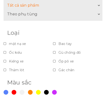
Tất cả sản phẩm
Theo phụ tùng
Loại
mặt nạ xe
Bao tay
Ốc kiểu
Gù chống đổ
Kiếng xe
Ốp pô xe
Thảm lót
Gác chân
Nắp bảo vệ - Vách ngăn - Dè
Màu sắc
Móc giỏ