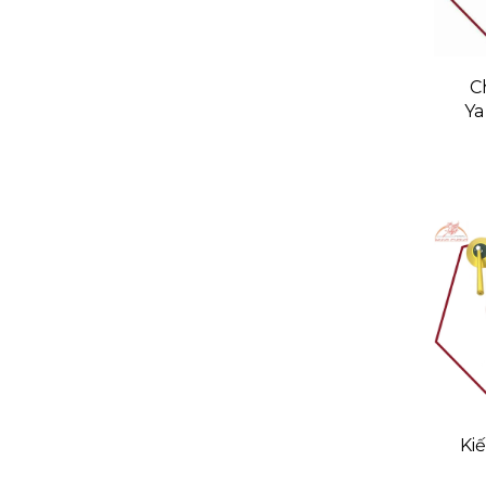
C
Y
E
Ki