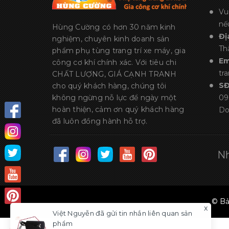
Vu
nế
Hùng Cường có hơn 30 năm kinh
Đị
nghiệm, chuyên kinh doanh sản
Th
phẩm phụ tùng trang trí xe máy, gia
Em
công cơ khí chính xác. Với tiêu chi
tr
CHẤT LƯỢNG, GIÁ CẠNH TRANH
S
cho quý khách hàng, chúng tôi
không ngừng nỗ lực để ngày một
09
hoàn thiện, cảm ơn quý khách hàng
Do
đã luôn đồng hành hỗ trợ.
Nh
© Bả
x
Việt Nguyễn
đã gửi tin nhắn liên quan sản
phẩm