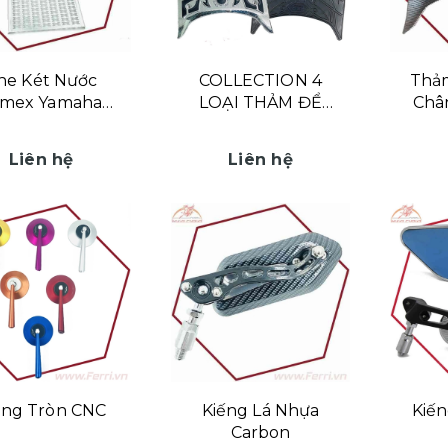
he Két Nước
COLLECTION 4
Thảm
amex Yamaha
LOẠI THẢM ĐỂ
Chân
xciter 155cc
CHÂN VISION 2021
Nh
Liên hệ
Liên hệ
ếng Tròn CNC
Kiếng Lá Nhựa
Kiến
Carbon