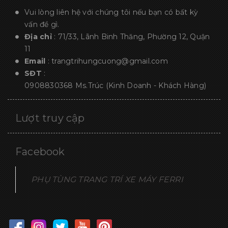
Vui lòng liên hệ với chúng tôi nếu bạn có bất kỳ
vấn đề gì.
Địa chỉ
: 71/33, Lãnh Binh Thăng, Phường 12, Quận
11
Email
:
trangtrihungcuong@gmail.com
SĐT
:
0908830368
Ms.Trúc (Kinh Doanh - Khách Hàng)
Lượt truy cập
Facebook
PHỤ TÙNG TRANG TRÍ XE MÁY FERRI