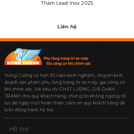
Thảm Lead Inox 2025
Liên hệ
Hùng Cường có hơn 30 năm kinh nghiệm, chuyên kinh
doanh sản phẩm phụ tùng trang trí xe máy, gia công cơ
khí chính xác. Với tiêu chi CHẤT LƯỢNG, GIÁ CẠNH
TRANH cho quý khách hàng, chúng tôi không ngừng nỗ
lực để ngày một hoàn thiện, cảm ơn quý khách hàng đã
luôn đồng hành hỗ trợ.
Hỗ trợ