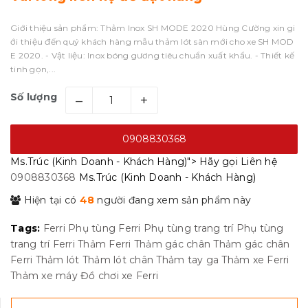
Giới thiệu sản phẩm: Thảm Inox SH MODE 2020 Hùng Cường xin gi
ới thiệu đến quý khách hàng mẫu thảm lót sàn mới cho xe SH MOD
E 2020. - Vật liệu: Inox bóng gương tiêu chuẩn xuất khẩu. - Thiết kế
tinh gọn,...
Số lượng
–
+
0908830368
Ms.Trúc (Kinh Doanh - Khách Hàng)">
Hãy gọi
Liên hệ
0908830368
Ms.Trúc (Kinh Doanh - Khách Hàng)
Hiện tại có
48
người đang xem sản phẩm này
Tags:
Ferri
Phụ tùng Ferri
Phụ tùng trang trí
Phụ tùng
trang trí Ferri
Thảm Ferri
Thảm gác chân
Thảm gác chân
Ferri
Thảm lót
Thảm lót chân
Thảm tay ga
Thảm xe Ferri
Thảm xe máy
Đồ chơi xe Ferri