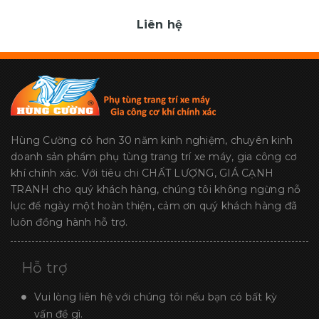
Liên hệ
Hùng Cường có hơn 30 năm kinh nghiệm, chuyên kinh
doanh sản phẩm phụ tùng trang trí xe máy, gia công cơ
khí chính xác. Với tiêu chi CHẤT LƯỢNG, GIÁ CẠNH
TRANH cho quý khách hàng, chúng tôi không ngừng nỗ
lực để ngày một hoàn thiện, cảm ơn quý khách hàng đã
luôn đồng hành hỗ trợ.
Hỗ trợ
Vui lòng liên hệ với chúng tôi nếu bạn có bất kỳ
vấn đề gì.