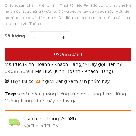
Chi tiết sản phẩm Kiếng Hình Thoi F6 hiệu Ferri Sử dụng thay thế kiế
ng chiếu hậu thông thường. Dùng cho xe tay ga và xe máy. Mặt kiế
ng rộng, bao quát tầm nhìn. Dễ điều chỉnh góc nhìn, không cần thá
o lỏng ốc vít. Thông...
Số lượng
–
+
0908830368
Ms.Trúc (Kinh Doanh - Khách Hàng)">
Hãy gọi
Liên hệ
0908830368
Ms.Trúc (Kinh Doanh - Khách Hàng)
Hiện tại có
23
người đang xem sản phẩm này
Tags:
chiếu hậu
gương
kiếng
kính
phụ tùng Ferri Hùng
Cường
trang trí
xe máy
xe tay ga
Giao hàng trong 24-48h
Nội Thành TPHCM