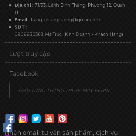
Địa chỉ
: 71/33, Lãnh Binh Thăng, Phường 12, Quận
11
Email
:
trangtrihungcuong@gmail.com
SĐT
:
0908830368
Ms.Trúc (Kinh Doanh - Khách Hàng)
Lượt truy cập
Facebook
PHỤ TÙNG TRANG TRÍ XE MÁY FERRI
Nhận email tư vấn sản phẩm, dịch vụ :